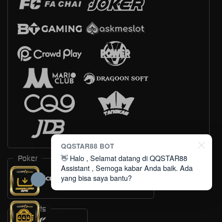
QQSTAR88 BOT
👋 Halo , Selamat datang di QQSTAR88
Poker
Assistant , Semoga kabar Anda baik. Ada
yang bisa saya bantu?
📱 Aplikasi QQSTAR88
🔧 Kendala Akun
E-Sports