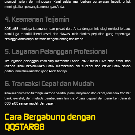
promosi harian dan mingguan. Kami selalu memberikan penawaran terbaik untuk
meningkatkan peluang kemenangan Anda.
4. Keamanan Terjamin
QQStar88 menjaga keamanan dan privasi data Anda dengan teknologi enkripsi terbaru.
Kami juga memiliki lisensi resmi dan diawasi oleh otoritas perjudian yang terpercaya,
sehingga Anda dapat bermain dengan tenang dan aman.
5. Layanan Pelanggan Profesional
Tim layanan pelanggan kami siap membantu Anda 24/7 melalui live chat, email, dan
telepon. Kami berkomitmen untuk memberikan solusi cepat dan efektif untuk setiap
pertanyaan atau masalah yang Anda hadapi.
6. Transaksi Cepat dan Mudah
Kami menawarkan berbagai metode pembayaran yang aman dan cepat, termasuk transfer
bank, e-wallet, dan metode pembayaran lainnya. Proses deposit dan penarikan dana di
QQStar88 sangat mudah dan cepat.
Cara Bergabung dengan
QQSTAR88