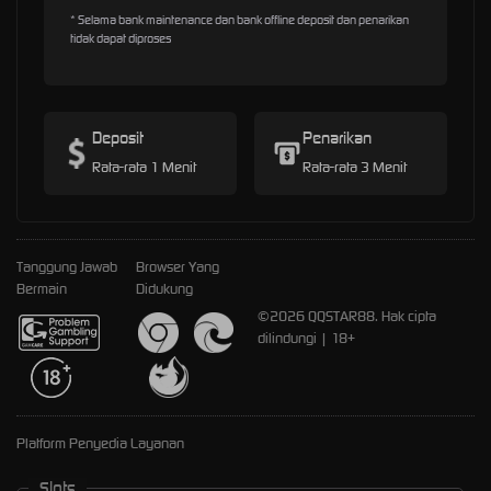
* Selama bank maintenance dan bank offline deposit dan penarikan
tidak dapat diproses
Deposit
Penarikan
Rata-rata 1 Menit
Rata-rata 3 Menit
Tanggung Jawab
Browser Yang
Bermain
Didukung
©2026 QQSTAR88. Hak cipta
dilindungi | 18+
Platform Penyedia Layanan
Slots