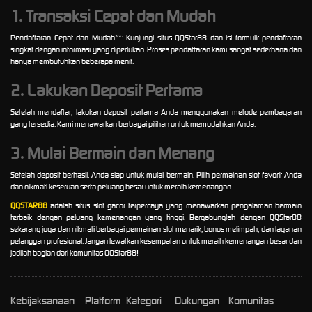
1. Transaksi Cepat dan Mudah
Pendaftaran Cepat dan Mudah**: Kunjungi situs QQStar88 dan isi formulir pendaftaran
singkat dengan informasi yang diperlukan. Proses pendaftaran kami sangat sederhana dan
hanya membutuhkan beberapa menit.
2. Lakukan Deposit Pertama
Setelah mendaftar, lakukan deposit pertama Anda menggunakan metode pembayaran
yang tersedia. Kami menawarkan berbagai pilihan untuk memudahkan Anda.
3. Mulai Bermain dan Menang
Setelah deposit berhasil, Anda siap untuk mulai bermain. Pilih permainan slot favorit Anda
dan nikmati keseruan serta peluang besar untuk meraih kemenangan.
QQSTAR88
adalah situs slot gacor terpercaya yang menawarkan pengalaman bermain
terbaik dengan peluang kemenangan yang tinggi. Bergabunglah dengan QQStar88
sekarang juga dan nikmati berbagai permainan slot menarik, bonus melimpah, dan layanan
pelanggan profesional. Jangan lewatkan kesempatan untuk meraih kemenangan besar dan
jadilah bagian dari komunitas QQStar88!
Kebijaksanaan
Platform
Kategori
Dukungan
Komunitas