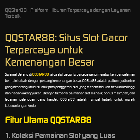
QQStar88 - Platform Hiburan Terpercaya dengan Layanan
Terbaik
QQSTAR88: Situs Slot Gacor
Terpercaya untuk
Kemenangan Besar
Selamat datang di
QQSTAR88
, situs slot gacor terpercaya yang memberikan pengalaman
bermain terbaik dengan peluang kemenangan besar. QQStar88 adalah platform judi online
yang dirancang khusus untuk para penggemar slot yang mencari hiburan berkualitas tinggi
dan hadiah menggiurkan. Dengan berbagai permainan slot menarik, bonus melimpah, dan
layanan pelanggan yang handal, QQStar88 adalah tempat terbaik untuk meraih
keberuntungan Anda.
Fitur Utama QQSTAR88
1. Koleksi Permainan Slot yang Luas