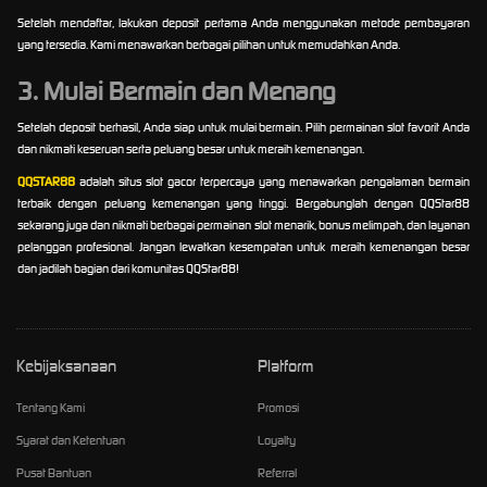
Setelah mendaftar, lakukan deposit pertama Anda menggunakan metode pembayaran
yang tersedia. Kami menawarkan berbagai pilihan untuk memudahkan Anda.
3. Mulai Bermain dan Menang
Setelah deposit berhasil, Anda siap untuk mulai bermain. Pilih permainan slot favorit Anda
dan nikmati keseruan serta peluang besar untuk meraih kemenangan.
QQSTAR88
adalah situs slot gacor terpercaya yang menawarkan pengalaman bermain
terbaik dengan peluang kemenangan yang tinggi. Bergabunglah dengan QQStar88
sekarang juga dan nikmati berbagai permainan slot menarik, bonus melimpah, dan layanan
pelanggan profesional. Jangan lewatkan kesempatan untuk meraih kemenangan besar
dan jadilah bagian dari komunitas QQStar88!
Kebijaksanaan
Platform
Tentang Kami
Promosi
Syarat dan Ketentuan
Loyalty
Pusat Bantuan
Referral