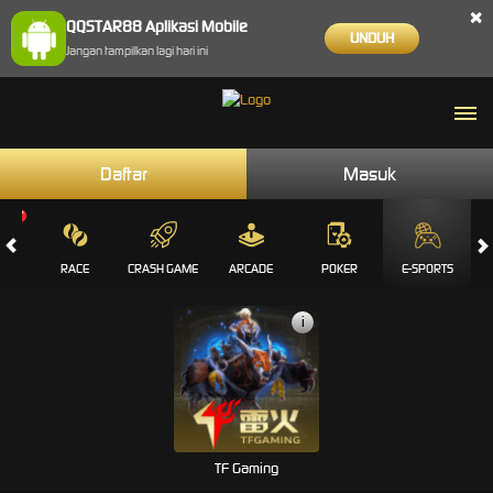
×
QQSTAR88 Aplikasi Mobile
UNDUH
Jangan tampilkan lagi hari ini
Daftar
Masuk
AGA
RACE
CRASH GAME
ARCADE
POKER
E-SPORTS
SA
i
TF Gaming